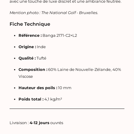
avec une touche de luxe discret et une ambiance feutrée.
Mention photo : The National Golf - Bruxelles
.
Fiche Technique
Référence :
Banga 2171-C2+L2
Origine :
Inde
Qualité :
Tufté
Composition :
60% Laine de Nouvelle-Zélande, 40%
Viscose
Hauteur des poils :
10 mm
Poids total :
4,1 kg/m²
Livraison :
4-12 jours
ouvrés