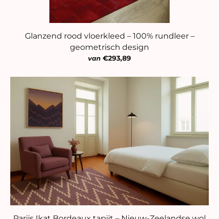
Glanzend rood vloerkleed – 100% rundleer –
geometrisch design
€293,89
van
Parijs Ikat Bordeaux tapijt – Nieuw-Zeelandse wol