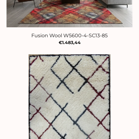
Fusion Wool W5600-4-SC13-85
€1.483,44