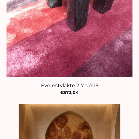
Everestvlakte 217-dé115
€573,04