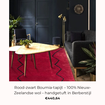
Rood-zwart Boumia-tapijt – 100% Nieuw-
Zeelandse wol – handgetuft in Berberstijl
€440,64