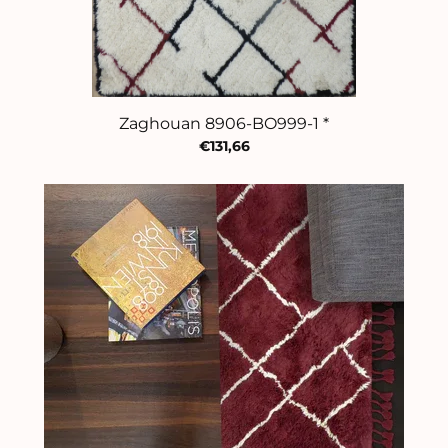
Zaghouan 8906-BO999-1 *
€131,66