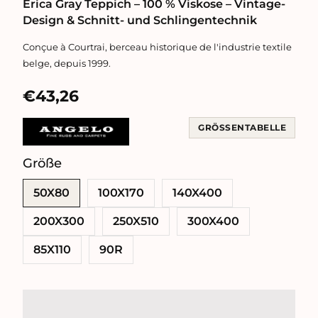
Erica Gray Teppich – 100 % Viskose – Vintage-
Design & Schnitt- und Schlingentechnik
Conçue à Courtrai, berceau historique de l'industrie textile
belge, depuis 1999.
€43,26
GRÖSSENTABELLE
Größe
SWATCH-50X80
SWATCH-100X170
SWATCH-140X400
SWATCH-200X300
SWATCH-250X510
SWATCH-300X400
SWATCH-85X110
SWATCH-90R
50X80
100X170
140X400
200X300
250X510
300X400
85X110
90R