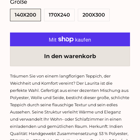
Größe
SWATCH-140X200
SWATCH-170X240
SWATCH-200X300
140X200
170X240
200X300
In den warenkorb
Träumen Sie von einem langflorigen Teppich, der
Weichheit und Komfort vereint? Der Laurita ist die
perfekte Wahl. Gefertigt aus einer dezenten Mischung aus
Polyester, Wolle und Seide, besticht dieser große, schlichte
Teppich durch seine flauschige Textur und sein edles
Aussehen. Seine Struktur verleiht Wärme und Eleganz
und verwandelt Ihr Wohn- oder Schlafzimmer in einen
einladenden und gemütlichen Raum. Herkunft: Indien
Qualität: Handgewebt Zusammensetzung: 53 % Polyester,