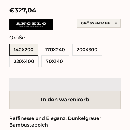
€327,04
GRÖSSENTABELLE
Größe
SWATCH-140X200
SWATCH-170X240
SWATCH-200X300
SWATCH-220X400
SWATCH-70X140
140X200
170X240
200X300
220X400
70X140
In den warenkorb
Raffinesse und Eleganz: Dunkelgrauer
Bambusteppich